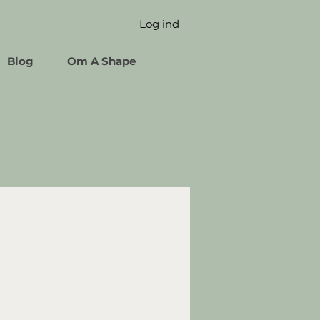
Log ind
Blog
Om A Shape