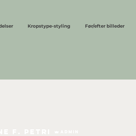
delser
Kropstype-styling
Før/efter billeder
ne F. Petri
Admin