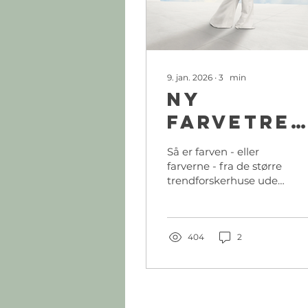
9. jan. 2026
∙
3
min
Ny
farvetre
2026-køb
Så er farven - eller
mere tøj
farverne - fra de større
trendforskerhuse ude
blandt os dødelige. Og
inden jeg afslører dem,
vil jeg lige stille dig et
par spørgsmål. Hæng
404
2
på! Det bliver godt! Er
du slave af moden?
Gør alt det "rigtige"
moden dikterer og