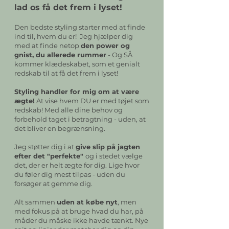
lad os få det frem i lyset!
Den bedste styling starter med at finde
ind til, hvem du er! Jeg hjælper dig
med at finde netop
den power og
gnist, du allerede rummer
- Og SÅ
kommer klædeskabet, som et genialt
redskab til at få det frem i lyset!
Styling handler for mig om at være
ægte!
At vise hvem DU er med tøjet som
redskab! Med alle dine behov og
forbehold taget i betragtning - uden, at
det bliver en begrænsning.
Jeg støtter dig i at
give slip på jagten
efter det "perfekte"
og i stedet vælge
det, der er helt ægte for dig. Lige hvor
du føler dig mest tilpas - uden du
forsøger at gemme dig.
Alt sammen
uden at købe nyt
, men
med fokus på at bruge hvad du har, på
måder du måske ikke havde tænkt. Nye