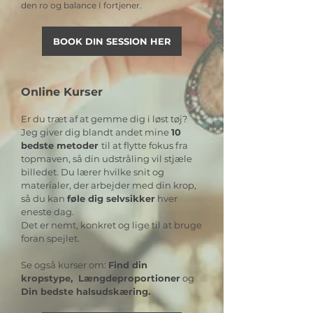
den ro og balance I fortjener.
BOOK DIN SESSION HER
Online Kurser
Er du træt af at gemme dig i løst tøj?
Jeg giver dig blandt andet mine
10
bedste metoder
til at flytte fokus fra
topmaven, så din udstråling vil stjæle
billedet. Du lærer hvilke snit og
materialer, der arbejder med din krop,
så du kan
føle dig selvsikker
hver
eneste dag.
Det er nemt, konkret og lige til at bruge
foran spejlet.
Se også kurser om:
Find din
kropstype, Længdeproportioner
og
Din bedste halsudskæring.