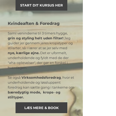
START DIT KURSUS HER
Kvindeaften & Foredrag
Saml veninderne til 3 timers hygge,
grin og styling helt uden filter!
Jeg
guider jer gennem jeres kropstyper og
stilarter, så I lærer at se jer selv med
nye, kærlige øjne.
Det er uformelt,
underholdende og fyldt med de der
"aha-oplevelser", der gør en forskel i
hverdagen.
Se også
Virksomhedsforedrag
, hvor et
underholdende og løssluppent
foredrag kan sætte gang i tankerne om
bæredygtig mode, krops- og
stiltyper.
LÆS MERE & BOOK