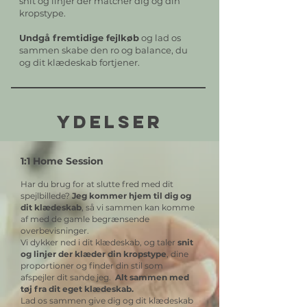
snit og linjer der matcher dig og din
kropstype.
Undgå fremtidige fejlkøb
og lad os
sammen skabe den ro og balance, du
og dit klædeskab fortjener.
YDELSER
1:1 Home Session
Har du brug for at slutte fred med dit
spejlbillede?
Jeg kommer hjem til dig og
dit klædeskab
, så vi sammen kan komme
af med de gamle begrænsende
overbevisninger.
Vi dykker ned i dit klædeskab, og taler
snit
og linjer der klæder din kropstype
, dine
proportioner og finder din stil som
afspejler dit sande jeg.
Alt sammen med
tøj fra dit eget klædeskab.
Lad os sammen give dig og dit klædeskab