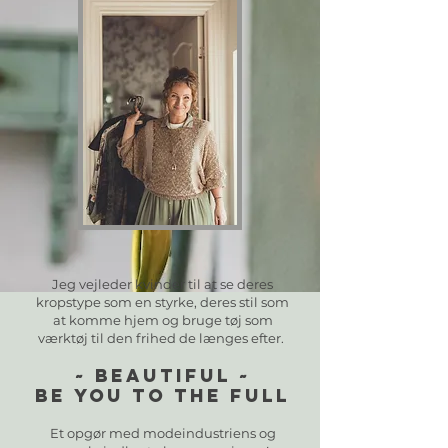
IS
IS
TY
TY
Jeg vejleder kvinder til at se deres
kropstype som en styrke, deres stil som
at komme hjem og bruge tøj som
værktøj til den frihed de længes efter. ​​
~ Beautiful ~
Be You To The Full
Et opgør med modeindustriens og