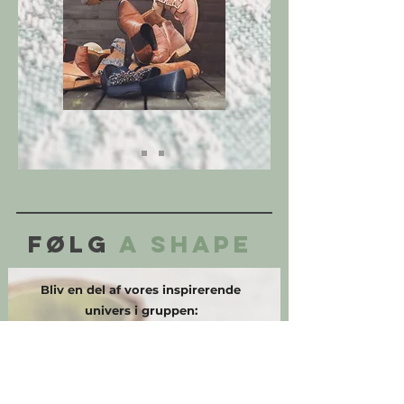
Følg
A Shape
Bliv en del af vores inspirerende
univers i gruppen:
Kropstypen og
Klædeskabet