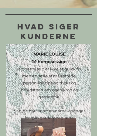
Hvad siger
kunderne
MARIE LOUISE
1:1 homesession
Sabines hjælp er ikke et quick fix,
men en serie af målrettede,
personlige tips og tricks og
bevidsthed om egen krop og
garderobe.
Sabine har været en game-changer
for min garderobeglæde!