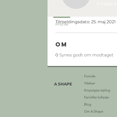
0
Følgere
Profil
Tilmeldingsdato: 25. maj 2021
Profile
Om
0
Synes godt om modtaget
Forside
Ydelser
A SHAPE
Kropstype-styling
Før/efter billeder
Blog
Om A Shape