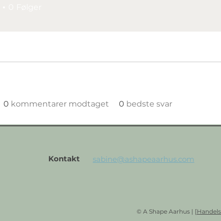
0
Følger
0
kommentarer modtaget
0
bedste svar
Kontakt
sabine@ashapeaarhus.com
© A Shape Aarhus | [
Handels