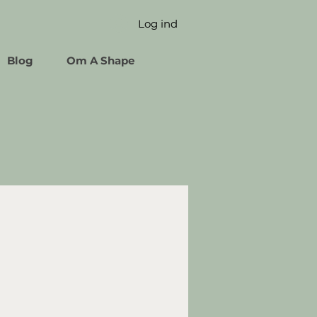
Log ind
Blog
Om A Shape