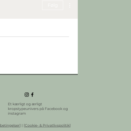
Flere handlinger
Følg
Et kærligt og ærligt
kropstypeunivers på Facebook og
instagram
betingelser
] | [
Cookie- & Privatlivspolitik
]