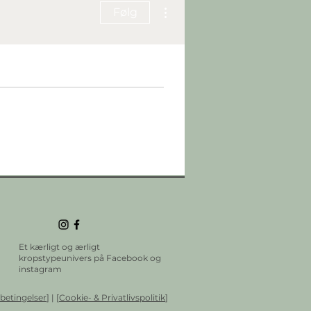
Flere handlinger
Følg
Et kærligt og ærligt
kropstypeunivers på Facebook og
instagram
betingelser
] | [
Cookie- & Privatlivspolitik
]