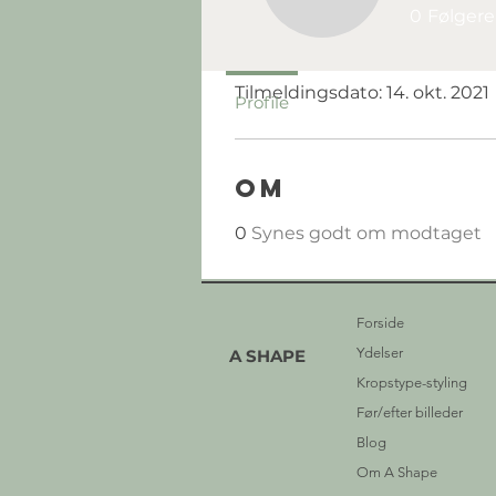
0
Følgere
Profil
Tilmeldingsdato: 14. okt. 2021
Profile
Om
0
Synes godt om modtaget
Forside
Ydelser
A SHAPE
Kropstype-styling
Før/efter billeder
Blog
Om A Shape