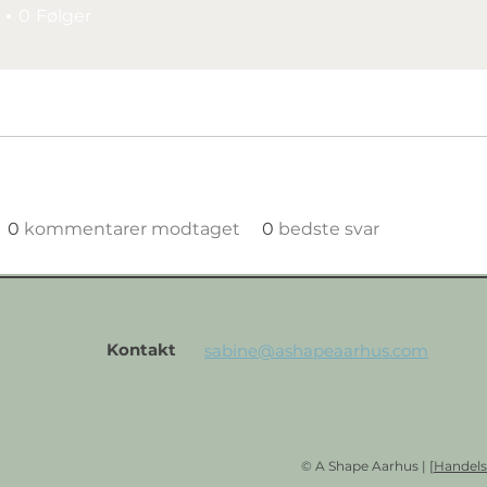
0
Følger
0
kommentarer modtaget
0
bedste svar
Kontakt
sabine@ashapeaarhus.com
© A Shape Aarhus | [
Handels