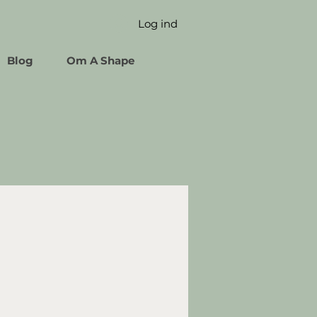
Log ind
Blog
Om A Shape