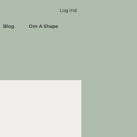
Log ind
Blog
Om A Shape