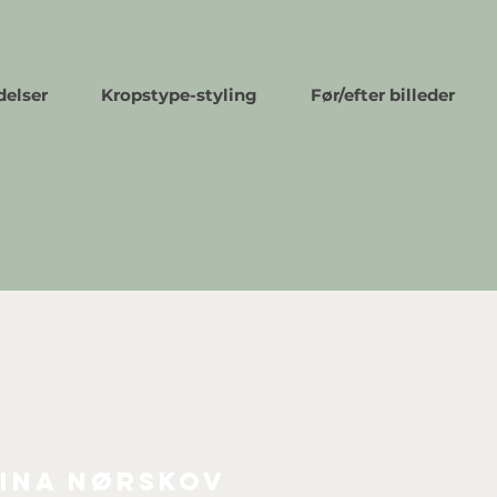
delser
Kropstype-styling
Før/efter billeder
ina Nørskov