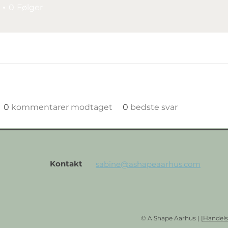
0
Følger
0
kommentarer modtaget
0
bedste svar
Kontakt
sabine@ashapeaarhus.com
© A Shape Aarhus | [
Handels