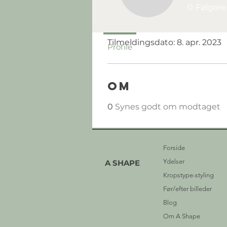
0
Følgere
Profil
Tilmeldingsdato: 8. apr. 2023
Profile
Om
0
Synes godt om modtaget
Forside
Ydelser
A SHAPE
Kropstype-styling
Før/efter billeder
Blog
Om A Shape