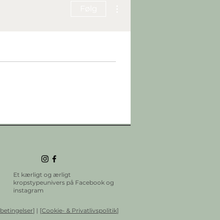
Flere handlinger
Følg
Et kærligt og ærligt
kropstypeunivers på Facebook og
instagram
betingelser
] | [
Cookie- & Privatlivspolitik
]