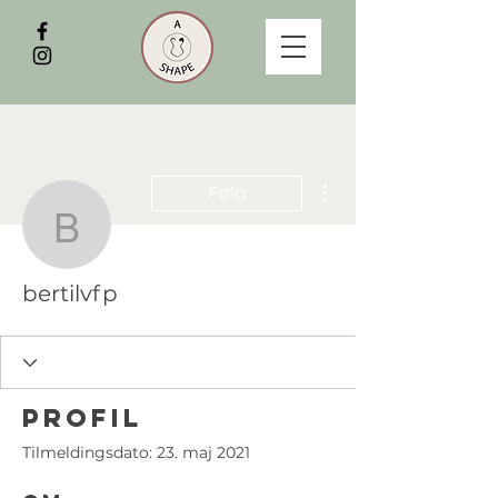
Flere handlinger
Følg
bertilvfp
bertilvfp
Profil
Tilmeldingsdato: 23. maj 2021