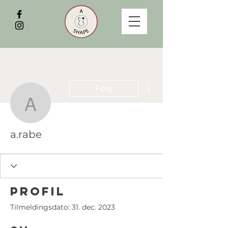
Flere handlinger
Følg
a.rabe
a.rabe
Profil
Tilmeldingsdato: 31. dec. 2023